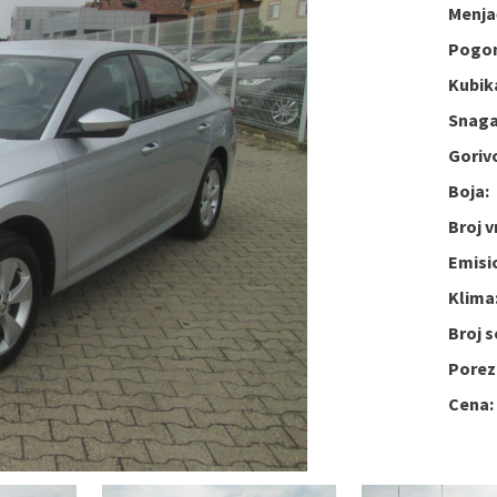
Menja
Pogo
Kubik
Snaga
Goriv
Boja:
Broj v
Emisi
Klima
Broj s
Porez
Cena: