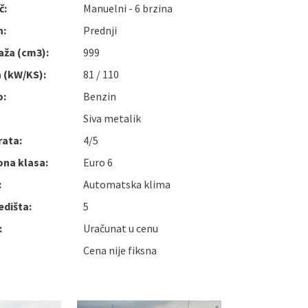
č:
Manuelni - 6 brzina
n:
Prednji
aža (cm3):
999
 (kW/KS):
81 / 110
o:
Benzin
Siva metalik
rata:
4/5
ona klasa:
Euro 6
:
Automatska klima
edišta:
5
:
Uračunat u cenu
Cena nije fiksna