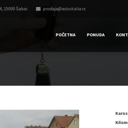
4, 15000 Šabac
prodaja@autoitalia.rs
POČETNA
PONUDA
KONT
Karose
Kilom