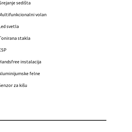
Grejanje sedišta
Multifunkcionalni volan
Led svetla
Tonirana stakla
ESP
Handsfree instalacija
Aluminijumske felne
Senzor za kišu