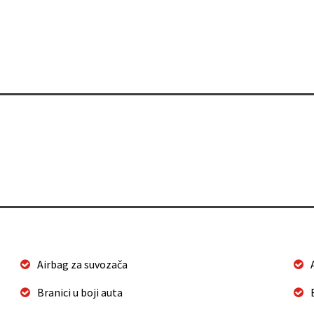
Airbag za suvozača
Branici u boji auta