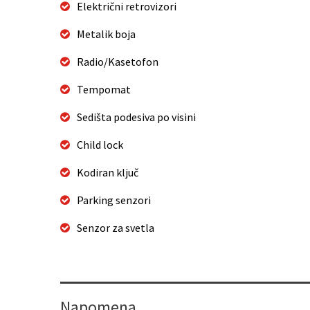
Električni retrovizori
Metalik boja
Radio/Kasetofon
Tempomat
Sedišta podesiva po visini
Child lock
Kodiran ključ
Parking senzori
Senzor za svetla
Napomena