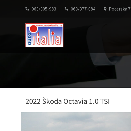
063/305-983
063/377-084
Pocerska 7
2022 Škoda Octavia 1.0 TSI