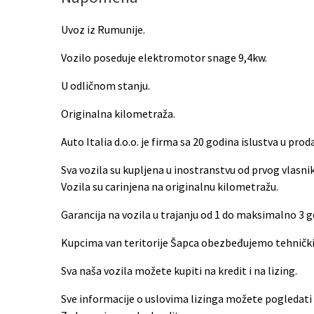
Uvoz iz Rumunije.
Vozilo poseduje elektromotor snage 9,4kw.
U odličnom stanju.
Originalna kilometraža.
Auto Italia d.o.o. je firma sa 20 godina islustva u pro
Sva vozila su kupljena u inostranstvu od prvog vlasni
Vozila su carinjena na originalnu kilometražu.
Garancija na vozila u trajanju od 1 do maksimalno 3 
Kupcima van teritorije Šapca obezbeđujemo tehnički 
Sva naša vozila možete kupiti na kredit i na lizing.
Sve informacije o uslovima lizinga možete pogledati 