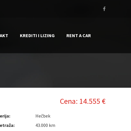
AKT
KREDITI I LIZING
RENT A CAR
Cena: 14.555 €
rija:
Hečbek
etraža:
43.000 km