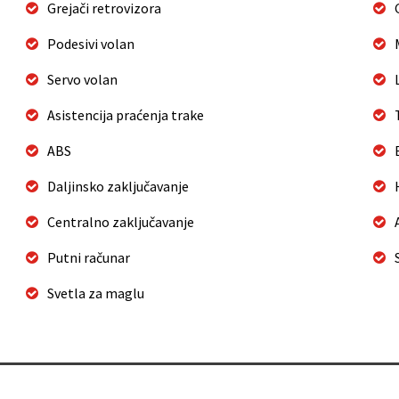
Grejači retrovizora
Podesivi volan
Servo volan
Asistencija praćenja trake
ABS
Daljinsko zaključavanje
Centralno zaključavanje
Putni računar
Svetla za maglu