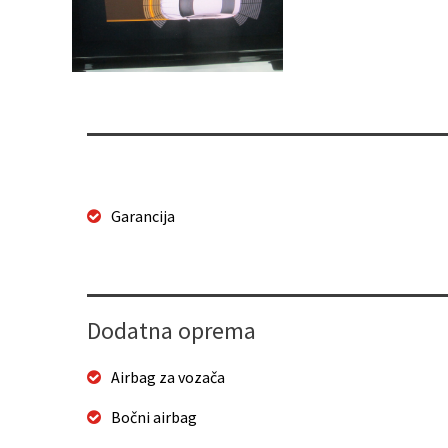
Garancija
Dodatna oprema
Airbag za vozača
Bočni airbag