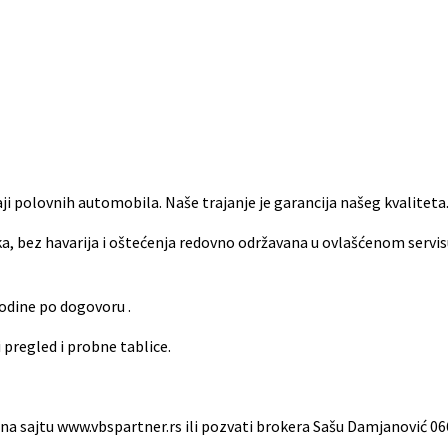
daji polovnih automobila. Naše trajanje je garancija našeg kvaliteta
ka, bez havarija i oštećenja redovno održavana u ovlašćenom servis
godine po dogovoru .
pregled i probne tablice.
na sajtu www.vbspartner.rs ili pozvati brokera Sašu Damjanović 066