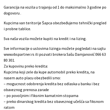
Garancija na vozila u trajanju od 1 do maksimalno 3 godine po
dogovoru .
Kupcima van teritorije Šapca obezbeđujemo tehnički pregled
i probne tablice.
Sva naša vozila možete kupiti na kredit i na lizing.
Sve informacije o uslovima lizinga možete pogledati na sajtu
www.vbspartner.rs ili pozvati brokera Sašu Damjanović 066 63
80 301.
Za kupovinu preko kredita:
Kupcima koji zele da kupe automobil preko kredita, na
nasem auto placu obezbedili smo:
– mogucnost odobrenja kredita bez odlaska u banku i bez
obaveznog prenosa zarade
– po povoljnim i fiksnim kamatnim stopama
– preko dinarskog kredita bez obaveznog učešća sa fiksnom
ratom