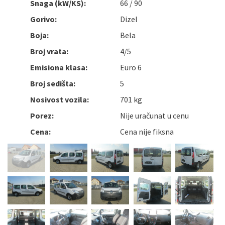
Snaga (kW/KS):
66 / 90
Gorivo:
Dizel
Boja:
Bela
Broj vrata:
4/5
Emisiona klasa:
Euro 6
Broj sedišta:
5
Nosivost vozila:
701 kg
Porez:
Nije uračunat u cenu
Cena:
Cena nije fiksna