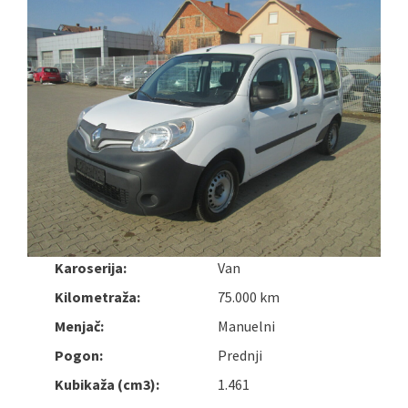
Karoserija:
Van
Kilometraža:
75.000 km
Menjač:
Manuelni
Pogon:
Prednji
Kubikaža (cm3):
1.461