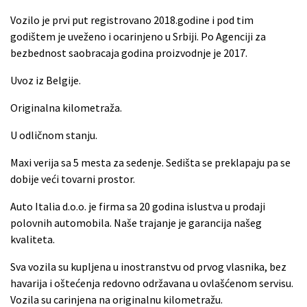
Vozilo je prvi put registrovano 2018.godine i pod tim
godištem je uveženo i ocarinjeno u Srbiji. Po Agenciji za
bezbednost saobracaja godina proizvodnje je 2017.
Uvoz iz Belgije.
Originalna kilometraža.
U odličnom stanju.
Maxi verija sa 5 mesta za sedenje. Sedišta se preklapaju pa se
dobije veći tovarni prostor.
Auto Italia d.o.o. je firma sa 20 godina islustva u prodaji
polovnih automobila. Naše trajanje je garancija našeg
kvaliteta.
Sva vozila su kupljena u inostranstvu od prvog vlasnika, bez
havarija i oštećenja redovno održavana u ovlašćenom servisu.
Vozila su carinjena na originalnu kilometražu.