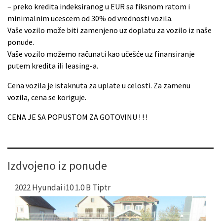
– preko kredita indeksiranog u EUR sa fiksnom ratom i
minimalnim ucescem od 30% od vrednosti vozila.
Vaše vozilo može biti zamenjeno uz doplatu za vozilo iz naše
ponude.
Vaše vozilo možemo računati kao učešće uz finansiranje
putem kredita ili leasing-a.
Cena vozila je istaknuta za uplate u celosti. Za zamenu
vozila, cena se koriguje.
CENA JE SA POPUSTOM ZA GOTOVINU ! ! !
Izdvojeno iz ponude
2022 Hyundai i10 1.0 B Tiptr