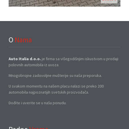
O
Nama
Auto Italia d.o.o.
je firma sa višegodišnjim iskustvom u prodaji
polovnih automobila iz uvoza.
Mnogobrojne zadovoljne mušterije su naša preporuka.
U svakom momentu na našem placu nalazi se preko 200
automobila najpoznatijih svetskih proizvođača.
Dođite i uverite se u našu ponudu.