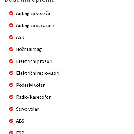
Airbag za vozača
Airbag za suvozača
ASR
Bočni airbag
Električni prozori
Električni retrovizori
Podesivi volan
Radio/Kasetofon
Servo volan
ABS
ESP